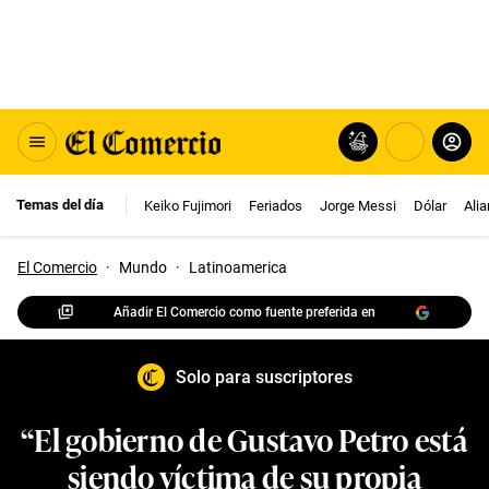
Temas del día
Keiko Fujimori
Feriados
Jorge Messi
Dólar
Ali
El Comercio
·
Mundo
·
Latinoamerica
Añadir El Comercio como fuente preferida en
Solo para suscriptores
“El gobierno de Gustavo Petro está
siendo víctima de su propia