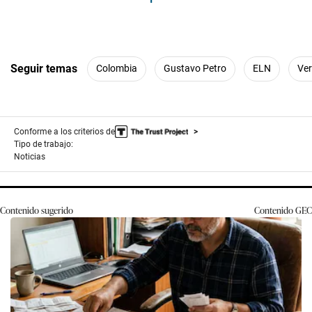
Seguir temas
Colombia
Gustavo Petro
ELN
Ve
Conforme a los criterios de
Tipo de trabajo:
Noticias
Contenido sugerido
Contenido
GEC