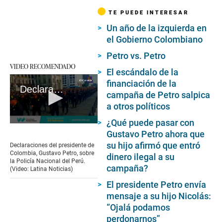
TE PUEDE INTERESAR
Un año de la izquierda en
el Gobierno Colombiano
Petro vs. Petro
VIDEO RECOMENDADO
El escándalo de la
financiación de la
Declaraciones del presidente de Colombia
campaña de Petro salpica
a otros políticos
¿Qué puede pasar con
0
Gustavo Petro ahora que
seconds
of
su hijo afirmó que entró
Declaraciones del presidente de
1
Colombia, Gustavo Petro, sobre
dinero ilegal a su
minute,
la Policía Nacional del Perú.
20
campaña?
(Video: Latina Noticias)
seconds
El presidente Petro envía
mensaje a su hijo Nicolás:
“Ojalá podamos
perdonarnos”