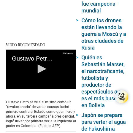
fue campeona
mundial
Cómo los drones
están llevando la
guerra a Moscú y a
otras ciudades de
VIDEO RECOMENDADO
Rusia
Quién es
Gustavo Petro: El rebelde moderado que llevó a la izquierda al poder en Colombia
Sebastián Marset,
el narcotraficante,
futbolista y
productor de
espectáculos que
0
seconds
es el más buscado
of
Gustavo Petro se ve a sí mismo como un
en Bolivia
0
"revolucionario" de varias causas, luchó
seconds
primero contra el Estado como guerrillero y
Japón se prepara
ahora, en su tercera campaña presidencial,
para verter el agua
logró llevar por primera vez a la izquierda al
poder en Colombia. (Fuente: AFP)
de Fukushima