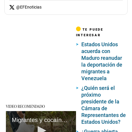
@
EFEnoticias
TE PUEDE
INTERESAR
Estados Unidos
acuerda con
Maduro reanudar
la deportación de
migrantes a
Venezuela
¿Quién será el
próximo
presidente de la
VIDEO RECOMENDADO
Cámara de
Representantes de
Migrantes y cocaína: la boyante economía del Darién colombiano
Estados Unidos?
¿Guerra abierta