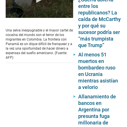
entre los
republicanos? La
caída de McCarthy
0
seconds
y por qué su
of
Una selva inexpugnable y el mayor cartel de
sucesor podría ser
4
cocaína del mundo son el terror de los
minutes,
“más trumpista
migrantes en Colombia. La frontera con
30
Panamá es un dique difícil de franquear y a
que Trump”
seconds
la vez una oportunidad de hacer dinero a
expensas del sueño americano. (Fuente:
Al menos 51
AFP)
muertos en
bombardeo ruso
en Ucrania
mientras asistían
a velorio
Allanamiento de
bancos en
Argentina por
presunta fuga
millonaria de