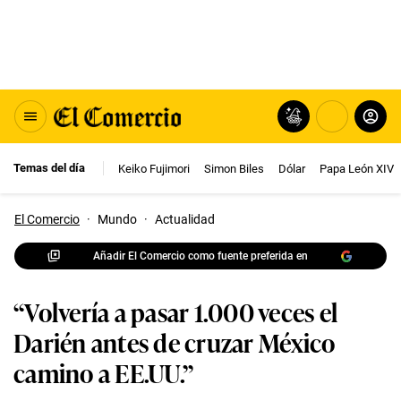
Temas del día
Keiko Fujimori
Simon Biles
Dólar
Papa León XIV
El Comercio
·
Mundo
·
Actualidad
Añadir El Comercio como fuente preferida en
“Volvería a pasar 1.000 veces el
Darién antes de cruzar México
camino a EE.UU.”