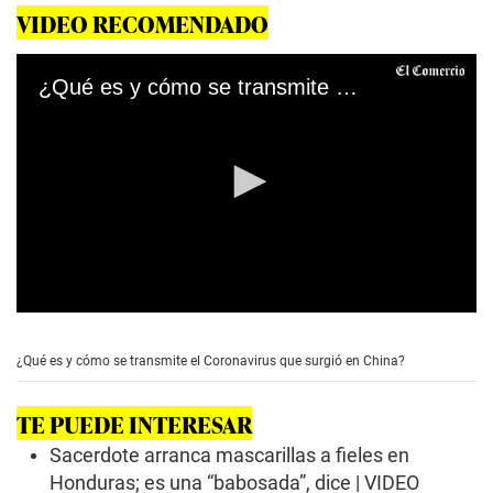
VIDEO RECOMENDADO
¿Qué es y cómo se transmite el Coronavirus que surgió en China?
0
s
e
¿Qué es y cómo se transmite el Coronavirus que surgió en China?
c
o
n
TE PUEDE INTERESAR
d
s
Sacerdote arranca mascarillas a fieles en
o
f
Honduras; es una “babosada”, dice | VIDEO