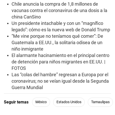
0
Chile anuncia la compra de 1,8 millones de
s
e
vacunas contra el coronavirus de una dosis a la
c
china CanSino
o
n
Un presidente intachable y con un “magnífico
d
legado”: cómo es la nueva web de Donald Trump
s
“Me vine porque no teníamos qué comer”: De
Guatemala a EE.UU., la solitaria odisea de un
niño inmigrante
El alarmante hacinamiento en el principal centro
de detención para niños migrantes en EE.UU. |
FOTOS
Las “colas del hambre” regresan a Europa por el
coronavirus; no se veían igual desde la Segunda
Guerra Mundial
Seguir temas
México
Estados Unidos
Tamaulipas