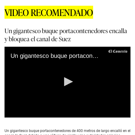
VIDEO RECOMENDADO
Un gigantesco buque portacontenedores encalla
y bloquea el canal de Suez
Un gigantesco buque portacontenedores encalla y bloquea el canal de Suez
0
s
e
Un gigantesco buque portacontenedores de 400 metros de largo encalló en el
c