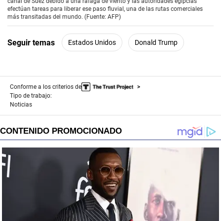
canal de Suez debido a una ráfaga de viento y las autoridades egipcias
o
efectúan tareas para liberar ese paso fluvial, una de las rutas comerciales
n
más transitadas del mundo. (Fuente: AFP)
d
s
o
Seguir temas
Estados Unidos
Donald Trump
f
1
m
i
n
u
Conforme a los criterios de
t
Tipo de trabajo:
e
Noticias
,
1
3
s
e
c
o
n
d
s