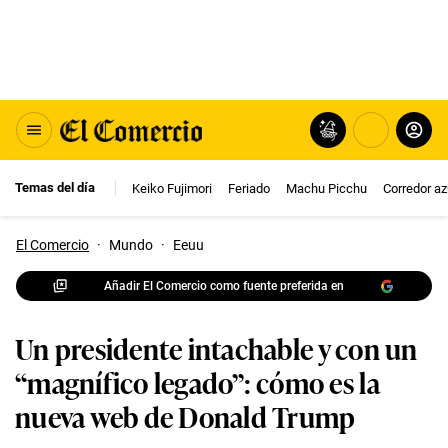
Temas del día
Keiko Fujimori
Feriado
Machu Picchu
Corredor az
El Comercio
·
Mundo
·
Eeuu
Añadir El Comercio como fuente preferida en
Un presidente intachable y con un
“magnífico legado”: cómo es la
nueva web de Donald Trump