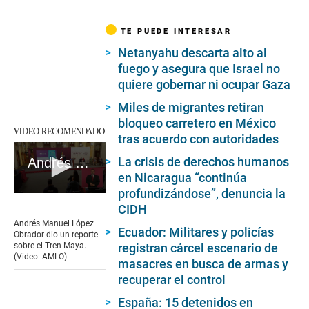
TE PUEDE INTERESAR
Netanyahu descarta alto al
fuego y asegura que Israel no
quiere gobernar ni ocupar Gaza
Miles de migrantes retiran
bloqueo carretero en México
VIDEO RECOMENDADO
tras acuerdo con autoridades
La crisis de derechos humanos
Andrés Manuel López Obrador dio un reporte sobre el Tren Maya. (Video: AMLO)
en Nicaragua “continúa
profundizándose”, denuncia la
0
CIDH
seconds
of
Andrés Manuel López
Ecuador: Militares y policías
7
Obrador dio un reporte
minutes,
registran cárcel escenario de
sobre el Tren Maya.
53
(Video: AMLO)
masacres en busca de armas y
seconds
recuperar el control
España: 15 detenidos en