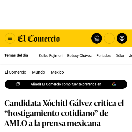
Temas del día
Keiko Fujimori
Betssy Chávez
Feriados
Dólar
J
El Comercio
·
Mundo
·
Mexico
Añadir El Comercio como fuente preferida en
Candidata Xóchitl Gálvez critica el
“hostigamiento cotidiano” de
AMLO a la prensa mexicana