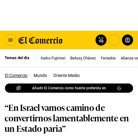
Temas del día
Keiko Fujimori
Betssy Chávez
Feriados
Alianza v
El Comercio
·
Mundo
·
Oriente Medio
Añadir El Comercio como fuente preferida en
“En Israel vamos camino de
convertirnos lamentablemente en
un Estado paria”