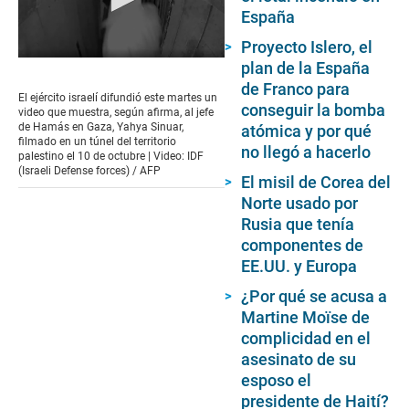
España
Proyecto Islero, el
0
plan de la España
seconds
de Franco para
of
El ejército israelí difundió este martes un
47
conseguir la bomba
video que muestra, según afirma, al jefe
seconds
de Hamás en Gaza, Yahya Sinuar,
atómica y por qué
filmado en un túnel del territorio
no llegó a hacerlo
palestino el 10 de octubre | Video: IDF
(Israeli Defense forces) / AFP
El misil de Corea del
Norte usado por
Rusia que tenía
componentes de
EE.UU. y Europa
¿Por qué se acusa a
Martine Moïse de
complicidad en el
asesinato de su
esposo el
presidente de Haití?