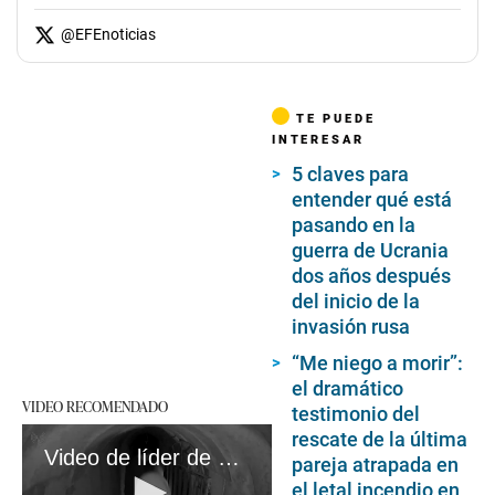
@
EFEnoticias
TE PUEDE
INTERESAR
5 claves para
entender qué está
pasando en la
guerra de Ucrania
dos años después
del inicio de la
invasión rusa
“Me niego a morir”:
el dramático
VIDEO RECOMENDADO
testimonio del
rescate de la última
Video de líder de Hamás huyendo por un túnel en Gaza
pareja atrapada en
el letal incendio en