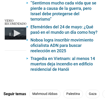
“Sentimos mucho cada vida que se
pierde a causa de la guerra, pero
Israel debe protegerse del
terrorismo”
VIDEO
RECOMENDADO
Efemérides del 24 de mayo: ¿Qué
pasó en el mundo un día como hoy?
Irán lanza un ataque con drones contra Israel
Noboa logra inscribir movimiento
0
oficialista ADN para buscar
seconds
of
reelección en 2025
1
minute,
Tragedia en Vietnam: al menos 14
28
muertos deja incendio en edificio
seconds
residencial de Hanói
Seguir temas
Mahmoud Abbas
Palestina
Gaza