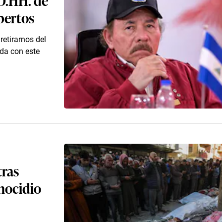
pertos
retirarnos del
da con este
tras
nocidio