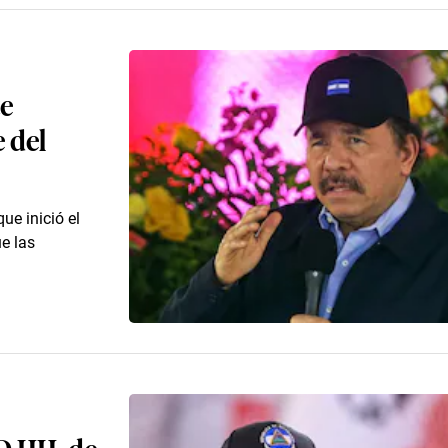
te
e del
ue inició el
e las
DD.HH. de