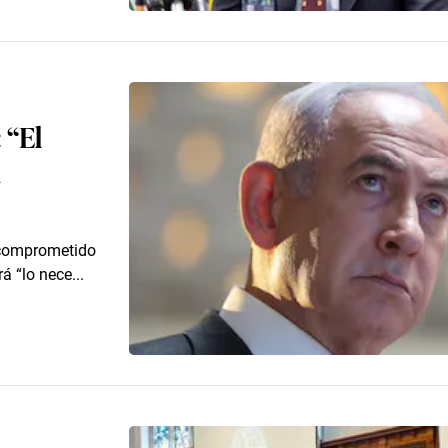
 “El
n
á comprometido
á “lo nece...