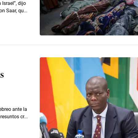
Israel”, dijo
n Saar, qu...
s
ebreo ante la
resuntos cr...