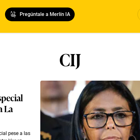
Pregúntale a Merlín IA
CIJ
special
a La
ial pese a las