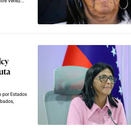
ntre Venez...
lcy
uta
o por Estados
rbados,