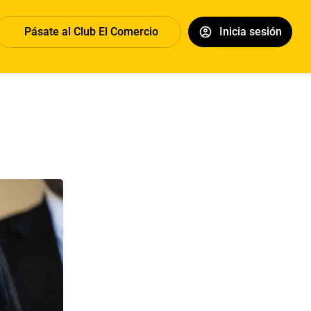
Pásate al Club El Comercio
Inicia sesión