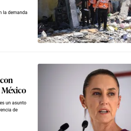
en la demanda
 con
e México
 es un asunto
rencia de