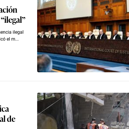
ación
 “ilegal”
sencia ilegal
có el m...
ica
al de