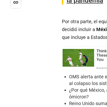
la pandemia
Por otra parte, el eq
decidió incluir a
Méx
que incluye a Estado
OMS alerta ante e
al colapso los si
¿Por qué México, 
ómicron?
Reino Unido suma