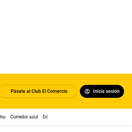
Pásate al Club El Comercio
Inicia sesión
chu
Corredor azul
Dólar
Congreso
Nasca
Acuña
Toled