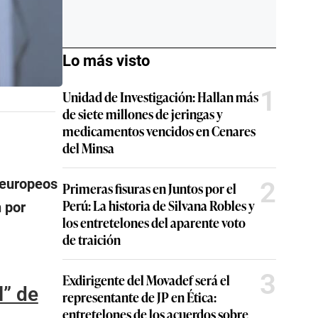
Lo más visto
1
Unidad de Investigación: Hallan más
de siete millones de jeringas y
medicamentos vencidos en Cenares
del Minsa
 europeos
2
Primeras fisuras en Juntos por el
Perú: La historia de Silvana Robles y
n por
los entretelones del aparente voto
de traición
3
Exdirigente del Movadef será el
l” de
representante de JP en Ética:
entretelones de los acuerdos sobre