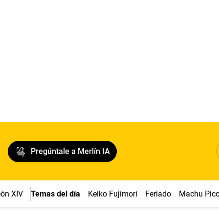
Pregúntale a Merlín IA
ón XIV
Temas del día
Keiko Fujimori
Feriado
Machu Pic