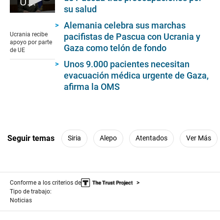
Ucrania recibe apoyo por parte de UE
su salud
0
seconds
Alemania celebra sus marchas
of
Ucrania recibe
pacifistas de Pascua con Ucrania y
1
apoyo por parte
Gaza como telón de fondo
minute,
de UE
19
Unos 9.000 pacientes necesitan
seconds
evacuación médica urgente de Gaza,
afirma la OMS
Seguir temas
Siria
Alepo
Atentados
Ver Más
Conforme a los criterios de
Tipo de trabajo:
Noticias