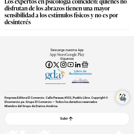
Los expertos en psicología coinciden: quienes no
disfrutan de los abrazos tienen una mayor
sensibilidad a los estímulos físicos y no es por
desinterés
Descarga nuestra App
App Store
Google Play
Síguenos
Miembro del Grupo de Diarios América
Empresa Editora El Comercio. Calle Paracas #532, Pueblo Libre. Copyright ©
Elcomercio.pe. Grupo El Comercio — Todos los derechos reservados
Miembro del Grupo de Diarios América
Subir