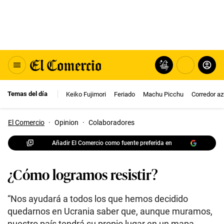
Temas del día
Keiko Fujimori
Feriado
Machu Picchu
Corredor az
El Comercio
·
Opinion
·
Colaboradores
Añadir El Comercio como fuente preferida en
¿Cómo logramos resistir?
“Nos ayudará a todos los que hemos decidido
quedarnos en Ucrania saber que, aunque muramos,
nuestro país tendrá su propio lugar en un mapa