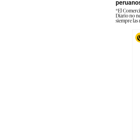
peruano
*El Comercio
Diario no ne
siempre las 