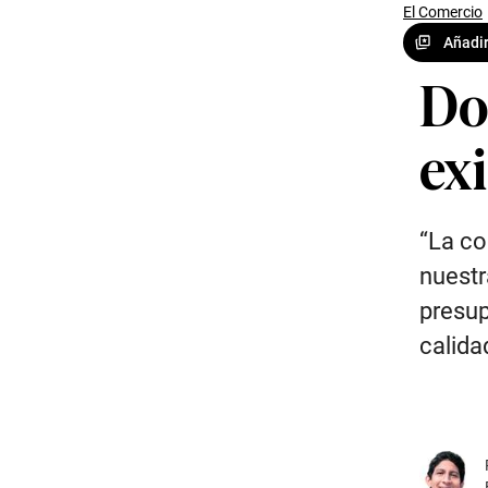
El Comercio
Añadir
Do
ex
“La co
nuestr
presup
calida