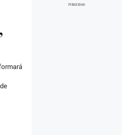
,
sformará
 de