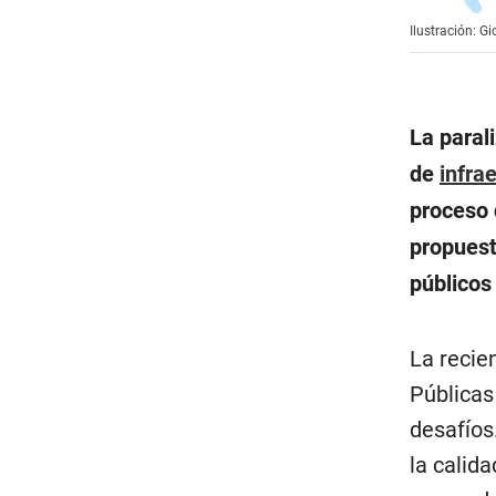
Ilustración: G
La paral
de
infra
proceso 
propuest
públicos
La recie
Públicas
desafíos.
la calida