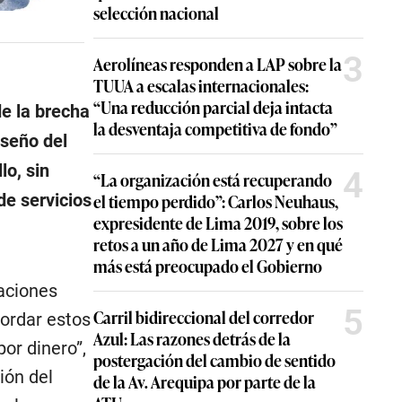
selección nacional
3
Aerolíneas responden a LAP sobre la
TUUA a escalas internacionales:
“Una reducción parcial deja intacta
de la brecha
la desventaja competitiva de fondo”
iseño del
lo, sin
4
“La organización está recuperando
el tiempo perdido”: Carlos Neuhaus,
de servicios
expresidente de Lima 2019, sobre los
retos a un año de Lima 2027 y en qué
más está preocupado el Gobierno
aciones
5
Carril bidireccional del corredor
bordar estos
Azul: Las razones detrás de la
por dinero”,
postergación del cambio de sentido
ión del
de la Av. Arequipa por parte de la