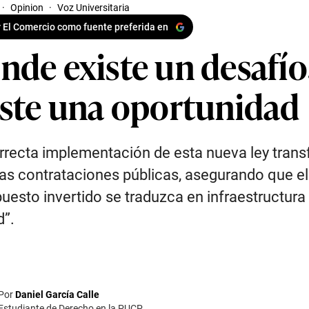
·
Opinion
·
Voz Universitaria
 El Comercio como fuente preferida en
nde existe un desafío
iste una oportunidad
rrecta implementación de esta nueva ley tran
as contrataciones públicas, asegurando que el
uesto invertido se traduzca en infraestructura
d”.
Por
Daniel García Calle
Estudiante de Derecho en la PUCP