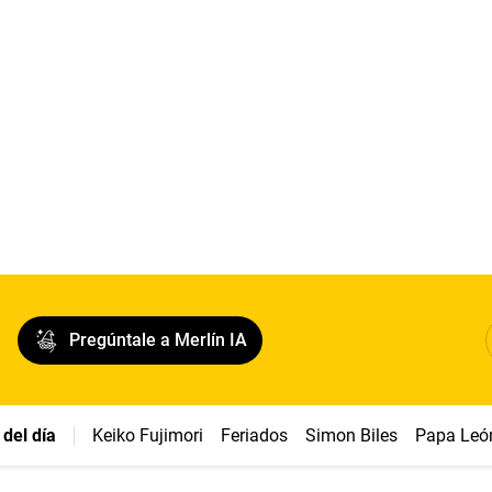
Pregúntale a Merlín IA
del día
Keiko Fujimori
Feriados
Simon Biles
Papa Leó