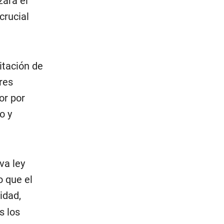
zará el
crucial
itación de
res
or por
o y
va ley
o que el
idad,
s los