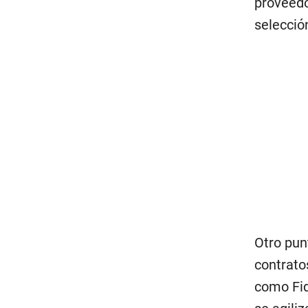
proveedo
selecció
Otro pun
contrato
como Fid