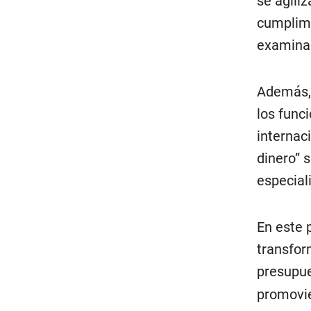
se agiliz
cumplimi
examinar
Además, 
los func
internaci
dinero” 
especial
En este 
transfor
presupue
promovie