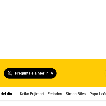
Pregúntale a Merlín IA
del día
Keiko Fujimori
Feriados
Simon Biles
Papa Leó