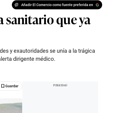
Añadir El Comercio como fuente preferida en
ma sanitario que ya
ades y exautoridades se unía a la trágica
alerta dirigente médico.
Guardar