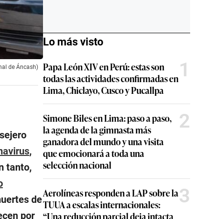
Lo más visto
1
Papa León XIV en Perú: estas son
onal de Áncash)
todas las actividades confirmadas en
Lima, Chiclayo, Cusco y Pucallpa
2
Simone Biles en Lima: paso a paso,
la agenda de la gimnasta más
nsejero
ganadora del mundo y una visita
navirus
,
que emocionará a toda una
selección nacional
n tanto,
o
3
Aerolíneas responden a LAP sobre la
muertes de
TUUA a escalas internacionales:
ecen por
“Una reducción parcial deja intacta