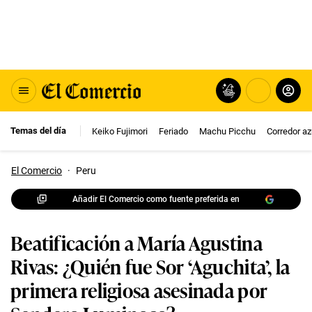
Temas del día
Keiko Fujimori
Feriado
Machu Picchu
Corredor az
El Comercio
·
Peru
Añadir El Comercio como fuente preferida en
Beatificación a María Agustina
Rivas: ¿Quién fue Sor ‘Aguchita’, la
primera religiosa asesinada por