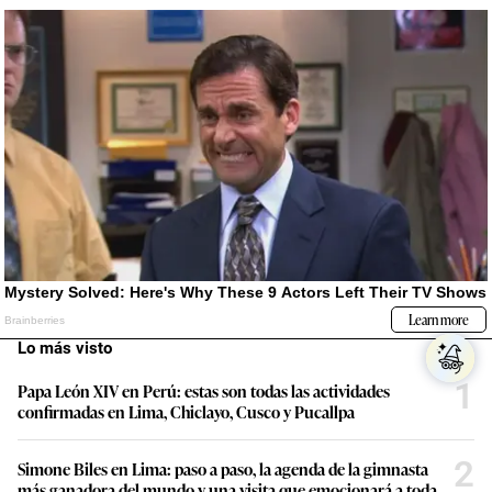
Lo más visto
1
Papa León XIV en Perú: estas son todas las actividades
confirmadas en Lima, Chiclayo, Cusco y Pucallpa
2
Simone Biles en Lima: paso a paso, la agenda de la gimnasta
más ganadora del mundo y una visita que emocionará a toda