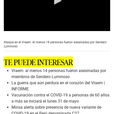
0
s
e
Ataque en el Vraem: Al menos 18 personas fueron asesinadas por Sendero
c
Luminoso
o
n
d
TE PUEDE INTERESAR
s
o
f
Vraem: al menos 14 personas fueron asesinadas por
1
miembros de Sendero Luminoso
m
i
La guerra que aún perdura en el corazón del Vraem |
n
INFORME
u
t
Vacunación contra el COVID-19 a personas de 60 años
e
a más se iniciará el lunes 31 de mayo
,
3
Minsa alerta sobre presencia de nueva variante de
2
COVID-19 en el Perú denominada C37