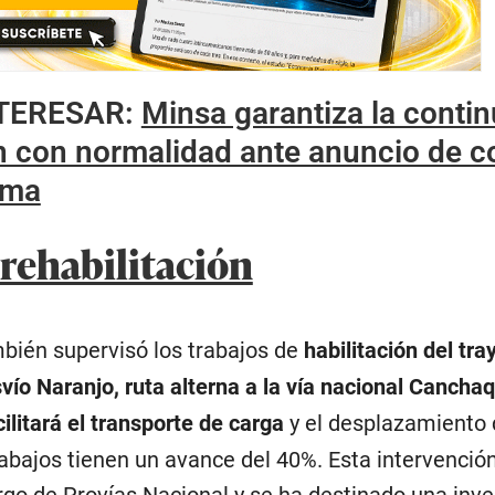
NTERESAR
:
Minsa garantiza la conti
n con normalidad ante anuncio de c
ima
 rehabilitación
mbién supervisó los trabajos de
habilitación del tra
ío Naranjo, ruta alterna a la vía nacional Cancha
litará el transporte de carga
y el desplazamiento 
rabajos tienen un avance del 40%. Esta intervención