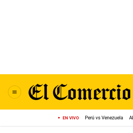
Perú vs Venezuela
A
EN VIVO