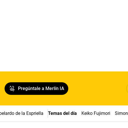
Pregúntale a Merlín IA
belardo de la Espriella
Temas del día
Keiko Fujimori
Simon 