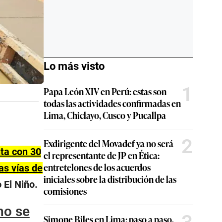
Lo más visto
1
Papa León XIV en Perú: estas son
todas las actividades confirmadas en
Lima, Chiclayo, Cusco y Pucallpa
2
Exdirigente del Movadef ya no será
ta con 30
el representante de JP en Ética:
entretelones de los acuerdos
as vías de
iniciales sobre la distribución de las
 El Niño.
comisiones
no se
Simone Biles en Lima: paso a paso,