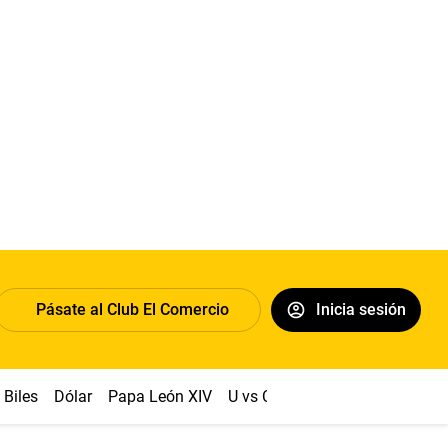
Pásate al Club El Comercio
Inicia sesión
Biles
Dólar
Papa León XIV
U vs Cristal
Congreso
Mach