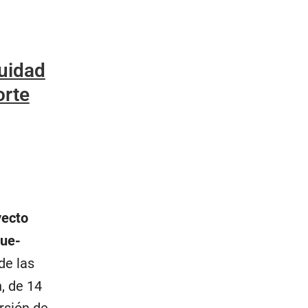
nuidad
orte
yecto
que-
de las
, de 14