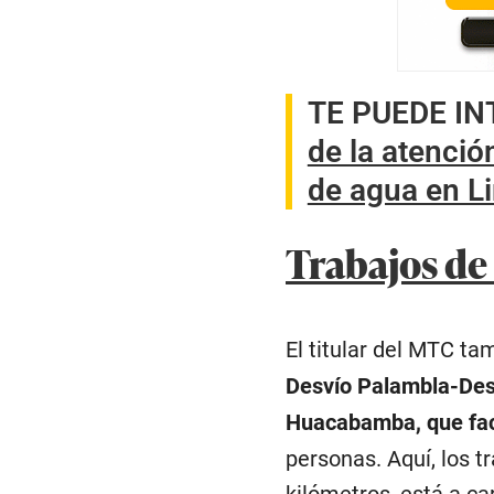
TE PUEDE I
de la atenció
de agua en L
Trabajos de
El titular del MTC ta
Desvío Palambla-Desv
Huacabamba, que faci
personas. Aquí, los t