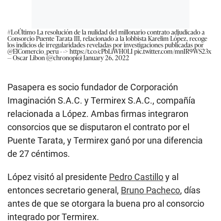
#LoÚltimo
La resolución de la nulidad del millonario contrato adjudicado a
Consorcio Puente Tarata III, relacionado a la lobbista Karelim López, recoge
los indicios de irregularidades reveladas por investigaciones publicadas por
@ElComercio_peru
- ->
https://t.co/cPbLiWH0LI
pic.twitter.com/mnIR9WS23x
— Oscar Libon (@chronopio)
January 26, 2022
Pasapera es socio fundador de Corporación
Imaginación S.A.C. y Termirex S.A.C., compañía
relacionada a López. Ambas firmas integraron
consorcios que se disputaron el contrato por el
Puente Tarata, y Termirex ganó por una diferencia
de 27 céntimos.
López visitó al presidente
Pedro Castillo
y al
entonces secretario general,
Bruno Pacheco
, días
antes de que se otorgara la buena pro al consorcio
integrado por Termirex.