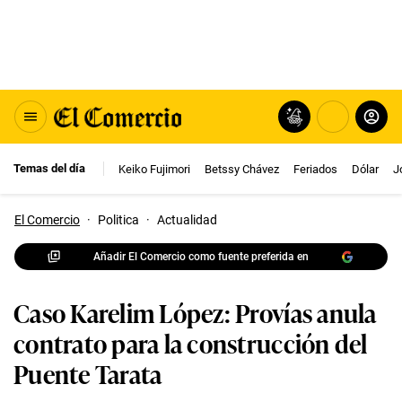
Temas del día
Keiko Fujimori
Betssy Chávez
Feriados
Dólar
J
El Comercio
·
Politica
·
Actualidad
Añadir El Comercio como fuente preferida en
Caso Karelim López: Provías anula
contrato para la construcción del
Puente Tarata