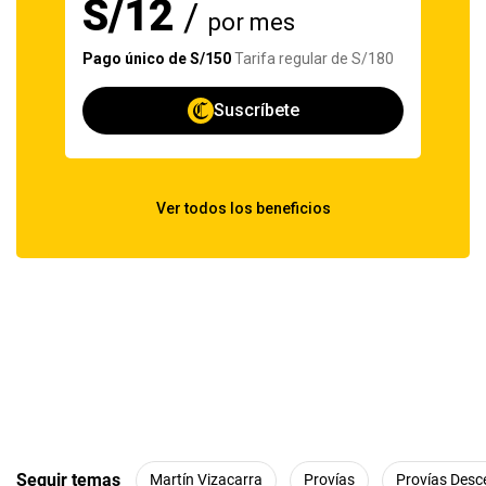
Seguir temas
Martín Vizacarra
Provías
Provías Desc