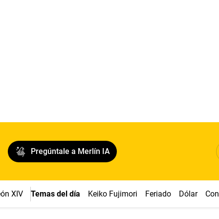
Pregúntale a Merlín IA
ón XIV
Temas del día
Keiko Fujimori
Feriado
Dólar
Con