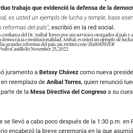
rduo trabajo que evidenció la defensa de la democr
bal, es usted un ejemplo de lucha y temple, base esen
 reformas del país”
, escribió en la red social.
onfianza del Dr. Aníbal Torres por sus servicios otorgados al país y 
a democracia e institucionalidad. Aníbal, es usted un ejemplo de lucha
las grandes reformas del país.
pic.twitter.com/Zfa80HWZOF
PedroCastilloTe)
November 25, 2022
mó juramento a
Betssy Chávez
como nueva preside
s en reemplazo de
Aníbal Torres
, quien renunció lue
 parte de la
Mesa Directiva del Congreso
a su cues
 se llevó a cabo poco después de la 1:30 p.m. en 
rio encabezó la breve ceremonia en la que asumió