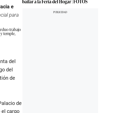
bailar a la Feria del Hogar | FOTOS
acia e
cial para
arduo trabajo
 y temple,
nta del
go del
tión de
Palacio de
 el cargo