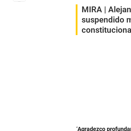
MIRA |
Alejan
suspendido m
constituciona
“
Agradezco profundame