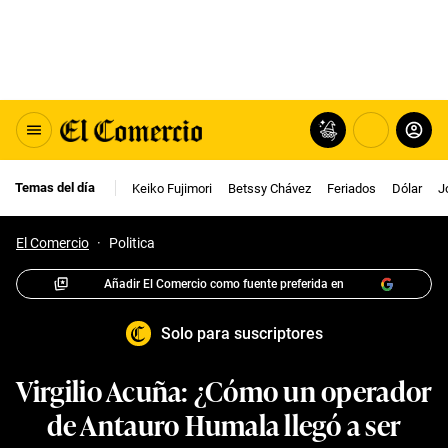
Temas del día
Keiko Fujimori
Betssy Chávez
Feriados
Dólar
J
El Comercio
·
Politica
Añadir El Comercio como fuente preferida en
Solo para suscriptores
Virgilio Acuña: ¿Cómo un operador
de Antauro Humala llegó a ser