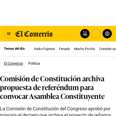
Temas del día
Keiko Fujimori
Feriado
Machu Picchu
Corredor az
El Comercio
·
Politica
Comisión de Constitución archiva
propuesta de referéndum para
convocar Asamblea Constituyente
La Comisión de Constitución del Congreso aprobó por
mayoría el decreto que archiva el proyecto de reforma