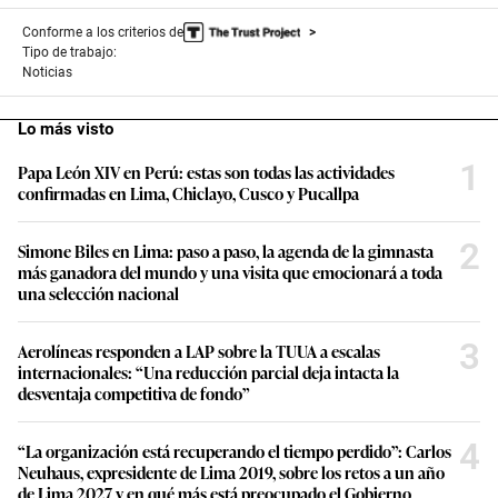
Conforme a los criterios de
Tipo de trabajo:
Noticias
Lo más visto
1
Papa León XIV en Perú: estas son todas las actividades
confirmadas en Lima, Chiclayo, Cusco y Pucallpa
2
Simone Biles en Lima: paso a paso, la agenda de la gimnasta
más ganadora del mundo y una visita que emocionará a toda
una selección nacional
3
Aerolíneas responden a LAP sobre la TUUA a escalas
internacionales: “Una reducción parcial deja intacta la
desventaja competitiva de fondo”
4
“La organización está recuperando el tiempo perdido”: Carlos
Neuhaus, expresidente de Lima 2019, sobre los retos a un año
de Lima 2027 y en qué más está preocupado el Gobierno