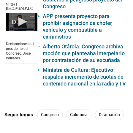
VIDEO
Congreso
RECOMENDADO
APP presenta proyecto para
Declaraciones del presidente del Congreso, José Williams
prohibir asignación de chofer,
vehículo y combustible a
0
exministros
seconds
of
Declaraciones del
Alberto Otárola: Congreso archiva
5
presidente del
minutes,
moción que planteaba interpelarlo
Congreso, José
47
Williams
por contratación de su excuñada
seconds
Ministra de Cultura: Ejecutivo
respalda incremento de cuotas de
contenido nacional en la radio y TV
Seguir temas
Congreso
Calumnia
Difamación