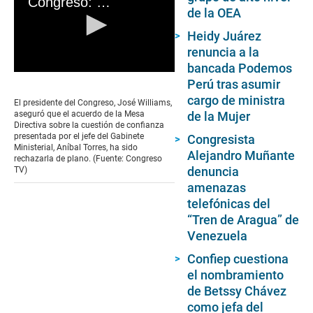
Congreso: Mesa Directiva rechaza cuestión de confianza propuesta por Aníbal Torres
de la OEA
Heidy Juárez
renuncia a la
bancada Podemos
0
Perú tras asumir
seconds
of
cargo de ministra
El presidente del Congreso, José Williams,
0
aseguró que el acuerdo de la Mesa
de la Mujer
seconds
Directiva sobre la cuestión de confianza
presentada por el jefe del Gabinete
Congresista
Ministerial, Aníbal Torres, ha sido
Alejandro Muñante
rechazarla de plano. (Fuente: Congreso
denuncia
TV)
amenazas
telefónicas del
“Tren de Aragua” de
Venezuela
Confiep cuestiona
el nombramiento
de Betssy Chávez
como jefa del