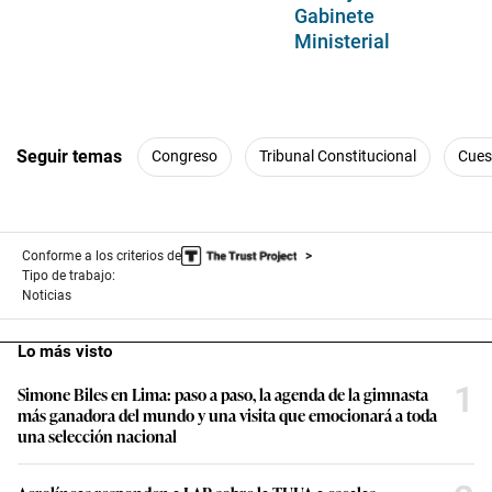
Gabinete
Ministerial
Seguir temas
Congreso
Tribunal Constitucional
Cues
Conforme a los criterios de
Tipo de trabajo:
Noticias
Lo más visto
1
Simone Biles en Lima: paso a paso, la agenda de la gimnasta
más ganadora del mundo y una visita que emocionará a toda
una selección nacional