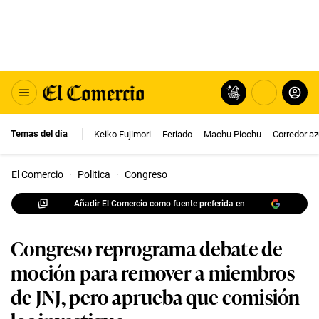
Temas del día
Keiko Fujimori
Feriado
Machu Picchu
Corredor az
El Comercio
·
Politica
·
Congreso
Añadir El Comercio como fuente preferida en
Congreso reprograma debate de
moción para remover a miembros
de JNJ, pero aprueba que comisión