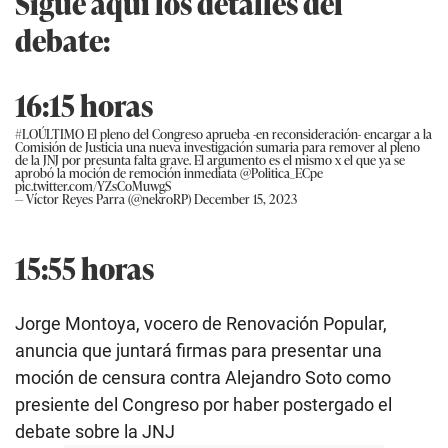
Sigue aquí los detalles del
debate:
16:15 horas
#LOÚLTIMO
El pleno del Congreso aprueba -en reconsideración- encargar a la
Comisión de Justicia una nueva investigación sumaria para remover al pleno
de la JNJ por presunta falta grave. El argumento es el mismo x el que ya se
aprobó la moción de remoción inmediata
@Politica_ECpe
pic.twitter.com/YZsCoMuwgS
— Víctor Reyes Parra (@nekroRP)
December 15, 2023
15:55 horas
Jorge Montoya, vocero de Renovación Popular,
anuncia que juntará firmas para presentar una
moción de censura contra Alejandro Soto como
presiente del Congreso por haber postergado el
debate sobre la JNJ