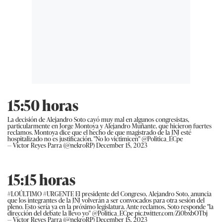
15:50 horas
La decisión de Alejandro Soto cayó muy mal en algunos congresistas,
particularmente en Jorge Montoya y Alejandro Muñante, que hicieron fuertes
reclamos. Montoya dice que el hecho de que magistrado de la JNJ esté
hospitalizado no es justificación. "No lo victimicen"
@Politica_ECpe
— Víctor Reyes Parra (@nekroRP)
December 15, 2023
15:15 horas
#LOÚLTIMO
#URGENTE
El presidente del Congreso, Alejandro Soto, anuncia
que los integrantes de la JNJ volverán a ser convocados para otra sesión del
pleno. Esto sería ya en la próximo legislatura. Ante reclamos, Soto responde "la
dirección del debate la llevo yo"
@Politica_ECpe
pic.twitter.com/Zi0bxbOTbj
— Víctor Reyes Parra (@nekroRP)
December 15, 2023