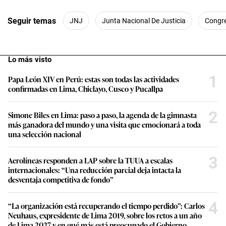
Seguir temas
JNJ
Junta Nacional De Justicia
Congr
Lo más visto
1
Papa León XIV en Perú: estas son todas las actividades
confirmadas en Lima, Chiclayo, Cusco y Pucallpa
2
Simone Biles en Lima: paso a paso, la agenda de la gimnasta
más ganadora del mundo y una visita que emocionará a toda
una selección nacional
3
Aerolíneas responden a LAP sobre la TUUA a escalas
internacionales: “Una reducción parcial deja intacta la
desventaja competitiva de fondo”
4
“La organización está recuperando el tiempo perdido”: Carlos
Neuhaus, expresidente de Lima 2019, sobre los retos a un año
de Lima 2027 y en qué más está preocupado el Gobierno