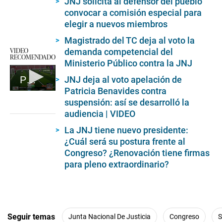
JNJ solicita al defensor del pueblo
convocar a comisión especial para
elegir a nuevos miembros
Magistrado del TC deja al voto la
VIDEO
demanda competencial del
RECOMENDADO
Ministerio Público contra la JNJ
Punto final: informe 'Amigos con derechos'
JNJ deja al voto apelación de
Patricia Benavides contra
0
suspensión: así se desarrolló la
seconds
of
audiencia | VIDEO
5
minutes,
La JNJ tiene nuevo presidente:
3
¿Cuál será su postura frente al
seconds
Congreso? ¿Renovación tiene firmas
para pleno extraordinario?
Seguir temas
Junta Nacional De Justicia
Congreso
S