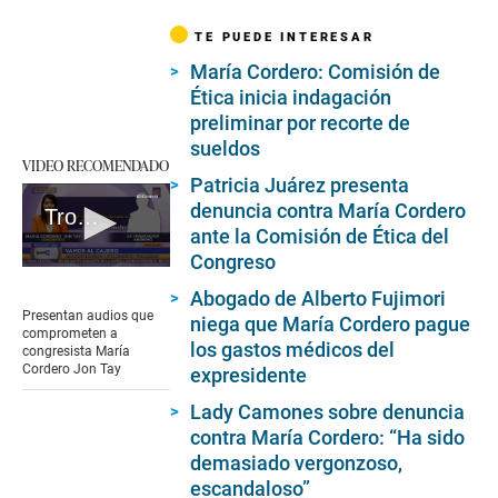
TE PUEDE INTERESAR
María Cordero: Comisión de
Ética inicia indagación
preliminar por recorte de
sueldos
VIDEO RECOMENDADO
Patricia Juárez presenta
denuncia contra María Cordero
Trome | María Cordero Jon Tay audios
ante la Comisión de Ética del
Congreso
0
seconds
Abogado de Alberto Fujimori
of
Presentan audios que
niega que María Cordero pague
5
comprometen a
minutes,
los gastos médicos del
congresista María
0
Cordero Jon Tay
expresidente
Lady Camones sobre denuncia
contra María Cordero: “Ha sido
demasiado vergonzoso,
escandaloso”