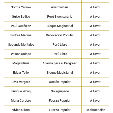
Norma Yarrow
Avanza País
A favor
Guido Bellido
Perú Bicentenario
A favor
Paul Gutiérrez
Bloque Magisterial
A favor
Esdras Medina
Renovación Popular
A favor
Segundo Montalvo
Perú Libre
A favor
Wilson Quispe
Perú Libre
A favor
Magaly Ruíz
Alianza para el Progreso
A favor
Edgar Tello
Bloque Magisterial
A favor
Elvis Vergara
Acción Popular
A favor
Enrique Wong
No agrupado
A favor
María Cordero
Fuerza Popular
A favor
Vivian Olivos
Fuerza Popular
En abstención