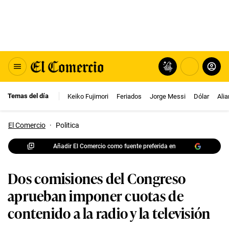
Temas del día
Keiko Fujimori
Feriados
Jorge Messi
Dólar
Ali
El Comercio
·
Politica
Añadir El Comercio como fuente preferida en
Dos comisiones del Congreso
aprueban imponer cuotas de
contenido a la radio y la televisión