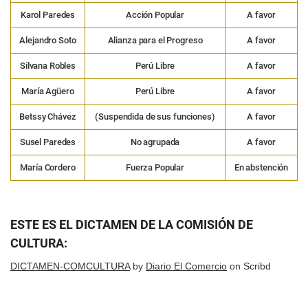
Karol Paredes
Acción Popular
A favor
Alejandro Soto
Alianza para el Progreso
A favor
Silvana Robles
Perú Libre
A favor
María Agüero
Perú Libre
A favor
Betssy Chávez
(Suspendida de sus funciones)
A favor
Susel Paredes
No agrupada
A favor
María Cordero
Fuerza Popular
En abstención
ESTE ES EL DICTAMEN DE LA COMISIÓN DE
CULTURA:
DICTAMEN-COMCULTURA
by
Diario El Comercio
on Scribd