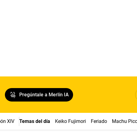
Pregúntale a Merlín IA
ón XIV
Temas del día
Keiko Fujimori
Feriado
Machu Pic