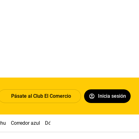
Pásate al Club El Comercio
Inicia sesión
chu
Corredor azul
Dólar
Congreso
Nasca
Acuña
Toled