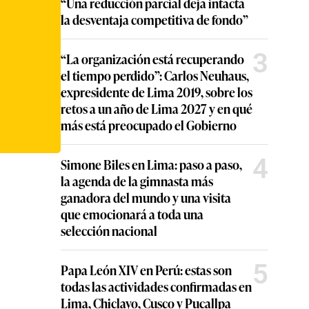
“Una reducción parcial deja intacta
la desventaja competitiva de fondo”
3
“La organización está recuperando
el tiempo perdido”: Carlos Neuhaus,
expresidente de Lima 2019, sobre los
retos a un año de Lima 2027 y en qué
más está preocupado el Gobierno
4
Simone Biles en Lima: paso a paso,
la agenda de la gimnasta más
ganadora del mundo y una visita
que emocionará a toda una
selección nacional
5
Papa León XIV en Perú: estas son
todas las actividades confirmadas en
Lima, Chiclayo, Cusco y Pucallpa