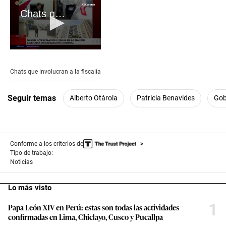
Chats que involucran a la fiscalía
0
seconds
of
Chats que involucran a la fiscalía
3
minutes,
30
Seguir temas
Alberto Otárola
Patricia Benavides
Gob
seconds
Conforme a los criterios de
Tipo de trabajo:
Noticias
Lo más visto
1
Papa León XIV en Perú: estas son todas las actividades
confirmadas en Lima, Chiclayo, Cusco y Pucallpa