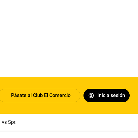
Pásate al Club El Comercio
Inicia sesión
a vs Sport Boys
Jorge Messi
Dólar
Papa León XIV
Congre