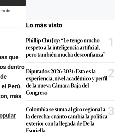
tro del
Lo más visto
1
Phillip Chu Joy: “Le tengo mucho
respeto a la inteligencia artificial,
pero también mucha desconfianza”
nas que
tos dentro
2
Diputados 2026-2031: Esta es la
 de
experiencia, nivel académico y perfil
de la nueva Cámara Baja del
 el Perú.
Congreso
son, más
3
Colombia se suma al giro regional a
opular
la derecha: cuánto cambia la política
exterior con la llegada de De la
Espriella