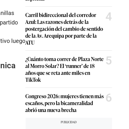
nillas
4
Carril bidireccional del corredor
Azul: Las razones detrás de la
partido
postergación del cambio de sentido
de la Av. Arequipa por parte de la
tivo luego
ATU
5
¿Cuánto toma correr de Plaza Norte
ónica
al Morro Solar? El ‘runner’ de 18
años que se reta ante miles en
TikTok
6
Congreso 2026: mujeres tienen más
escaños, pero la bicameralidad
abrió una nueva brecha