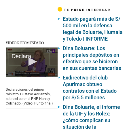
TE PUEDE INTERESAR
Estado pagará más de S/
500 mil en la defensa
legal de Boluarte, Humala
y Toledo | INFORME
VIDEO RECOMENDADO
Dina Boluarte: Los
principales depósitos en
Declaraciones de Gustavo Adrianzén sobre Harvey Colchado
efectivo que se hicieron
en sus cuentas bancarias
Exdirectivo del club
0
seconds
Apurímac obtuvo
of
Declaraciones del primer
contratos con el Estado
2
ministro, Gustavo Adrianzén,
por S/5,5 millones
minutes,
sobre el coronel PNP Harvey
18
Colchado. (Video: Punto final)
seconds
Dina Boluarte, el informe
de la UIF y los Rolex:
¿cómo complican su
situación de la