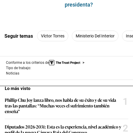
presidenta?
Seguir temas
Víctor Torres
Ministerio Del Interior
Ins
Conforme a los criterios de
Tipo de trabajo:
Noticias
Lo más visto
1
Phillip Chu Joy lanza libro, nos habla de su éxito y de su vida
tras las pantallas: “Muchas veces el sufrimiento también
enseña”
2
Diputados 2026-2031: Esta es la experiencia, nivel académico y
perfil de la nueva Cámara Baja del Congreso