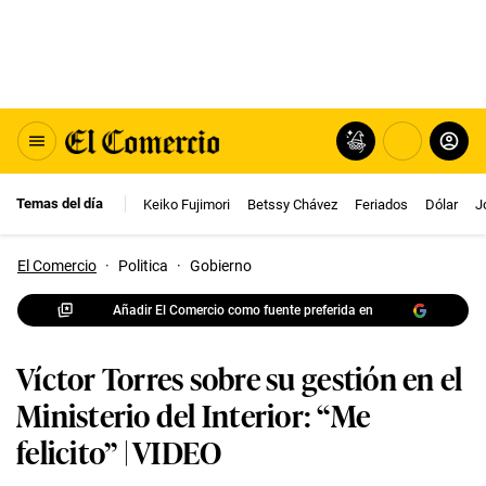
Temas del día
Keiko Fujimori
Betssy Chávez
Feriados
Dólar
J
El Comercio
·
Politica
·
Gobierno
Añadir El Comercio como fuente preferida en
Víctor Torres sobre su gestión en el
Ministerio del Interior: “Me
felicito” | VIDEO