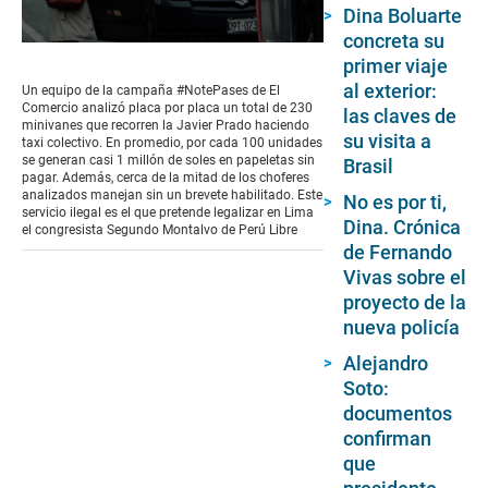
Dina Boluarte
concreta su
0
primer viaje
seconds
of
al exterior:
Un equipo de la campaña #NotePases de El
3
Comercio analizó placa por placa un total de 230
las claves de
minutes,
minivanes que recorren la Javier Prado haciendo
29
su visita a
taxi colectivo. En promedio, por cada 100 unidades
seconds
se generan casi 1 millón de soles en papeletas sin
Brasil
pagar. Además, cerca de la mitad de los choferes
analizados manejan sin un brevete habilitado. Este
No es por ti,
servicio ilegal es el que pretende legalizar en Lima
Dina. Crónica
el congresista Segundo Montalvo de Perú Libre
de Fernando
Vivas sobre el
proyecto de la
nueva policía
Alejandro
Soto:
documentos
confirman
que