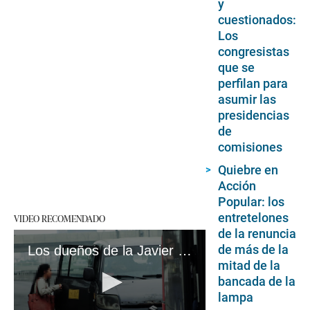
y
cuestionados:
Los
congresistas
que se
perfilan para
asumir las
presidencias
de
comisiones
Quiebre en
Acción
Popular: los
entretelones
VIDEO RECOMENDADO
de la renuncia
de más de la
Los dueños de la Javier Prado: las nueve cabezas detrás del caos de las minivanes informales #VideosEC
mitad de la
bancada de la
lampa