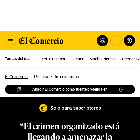
Temas del día
Keiko Fujimori
Feriado
Machu Picchu
Corredor az
El Comercio
·
Politica
·
Internacional
Añadir El Comercio como fuente preferida en
Solo para suscriptores
“El crimen organizado está
llegando a amenazar la