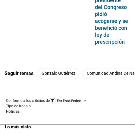
presidente
del Congreso
pidió
acogerse y se
benefició con
ley de
prescripción
Seguir temas
Gonzalo Gutiérrez
Comunidad Andina De Na
Conforme a los criterios de
Tipo de trabajo:
Noticias
Lo más visto