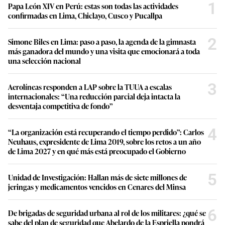
1
Papa León XIV en Perú: estas son todas las actividades
confirmadas en Lima, Chiclayo, Cusco y Pucallpa
2
Simone Biles en Lima: paso a paso, la agenda de la gimnasta
más ganadora del mundo y una visita que emocionará a toda
una selección nacional
3
Aerolíneas responden a LAP sobre la TUUA a escalas
internacionales: “Una reducción parcial deja intacta la
desventaja competitiva de fondo”
4
“La organización está recuperando el tiempo perdido”: Carlos
Neuhaus, expresidente de Lima 2019, sobre los retos a un año
de Lima 2027 y en qué más está preocupado el Gobierno
5
Unidad de Investigación: Hallan más de siete millones de
jeringas y medicamentos vencidos en Cenares del Minsa
6
De brigadas de seguridad urbana al rol de los militares: ¿qué se
sabe del plan de seguridad que Abelardo de la Espriella pondrá