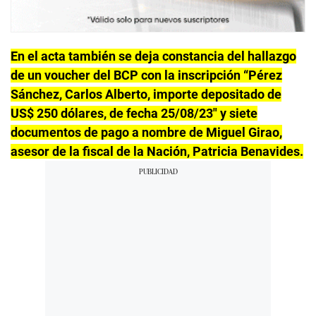
En el acta también se deja constancia del hallazgo
de un voucher del BCP con la inscripción “Pérez
Sánchez, Carlos Alberto, importe depositado de
US$ 250 dólares, de fecha 25/08/23″ y siete
documentos de pago a nombre de Miguel Girao,
asesor de la fiscal de la Nación, Patricia Benavides.