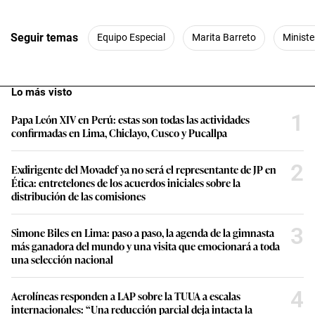
Seguir temas
Equipo Especial
Marita Barreto
Ministe
Lo más visto
1
Papa León XIV en Perú: estas son todas las actividades
confirmadas en Lima, Chiclayo, Cusco y Pucallpa
2
Exdirigente del Movadef ya no será el representante de JP en
Ética: entretelones de los acuerdos iniciales sobre la
distribución de las comisiones
3
Simone Biles en Lima: paso a paso, la agenda de la gimnasta
más ganadora del mundo y una visita que emocionará a toda
una selección nacional
4
Aerolíneas responden a LAP sobre la TUUA a escalas
internacionales: “Una reducción parcial deja intacta la