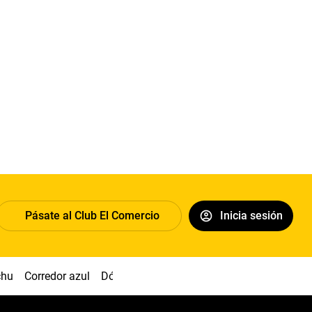
Pásate al Club El Comercio
Inicia sesión
chu
Corredor azul
Dólar
Congreso
Nasca
Acuña
Toled