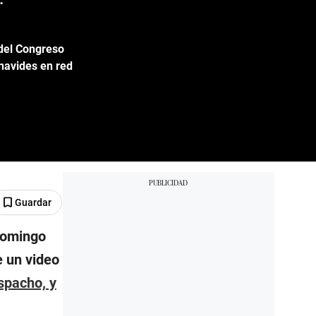
 del Congreso
navides en red
Guardar
 domingo
e un video
espacho, y