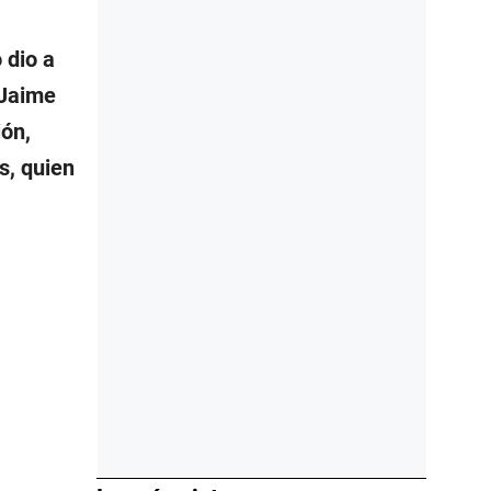
 dio a
 Jaime
ión,
s, quien