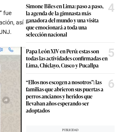
4
Simone Biles en Lima: paso a paso,
la agenda de la gimnasta más
” fue
ganadora del mundo y una visita
ación, así
que emocionará a toda una
 JNJ.
selección nacional
5
Papa León XIV en Perú: estas son
todas las actividades confirmadas en
Lima, Chiclayo, Cusco y Pucallpa
6
“Ellos nos escogen a nosotros”: las
familias que abrieron sus puertas a
perros ancianos y heridos que
llevaban años esperando ser
adoptados