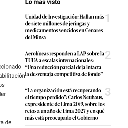
Lo más visto
1
Unidad de Investigación: Hallan más
de siete millones de jeringas y
medicamentos vencidos en Cenares
del Minsa
2
Aerolíneas responden a LAP sobre la
TUUA a escalas internacionales:
eccionado
“Una reducción parcial deja intacta
la desventaja competitiva de fondo”
bilitación
os
3
“La organización está recuperando
der
el tiempo perdido”: Carlos Neuhaus,
expresidente de Lima 2019, sobre los
retos a un año de Lima 2027 y en qué
más está preocupado el Gobierno
ra de