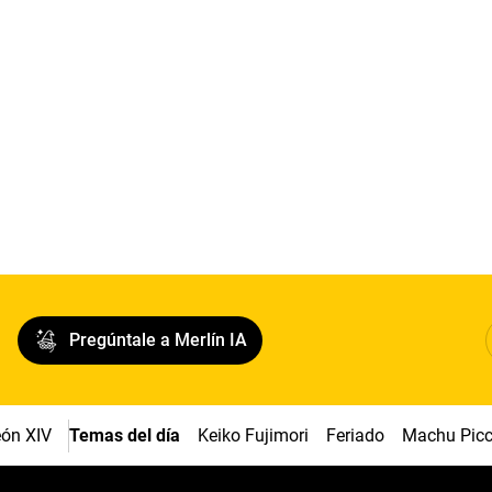
Pregúntale a Merlín IA
ón XIV
Temas del día
Keiko Fujimori
Feriado
Machu Pic