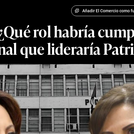
Añadir El Comercio como fu
 ¿Qué rol habría cump
nal que lideraría Pat