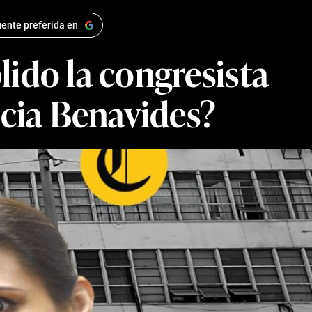
ente preferida en
lido la congresista
ricia Benavides?