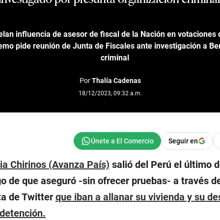
elan influencia de asesor de fiscal de la Nación en votaciones
emo pide reunión de Junta de Fiscales ante investigación a Be
criminal
Por
Thalía Cadenas
18/12/2023, 09:32 a.m.
Seguir en
cia Chirinos (Avanza País)
salió del Perú el último
o de que aseguró -sin ofrecer pruebas- a través d
ta de Twitter
que iban a allanar su vivienda y su d
 detención.