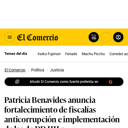
Temas del día
Keiko Fujimori
Feriado
Machu Picchu
Corredor az
El Comercio
·
Politica
·
Justicia
Añadir El Comercio como fuente preferida en
Patricia Benavides anuncia
fortalecimiento de fiscalías
anticorrupción e implementación