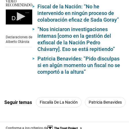
VIDEO
RECOMENDADO
Fiscal de la Nación: “No he
intervenido en ningún proceso de
Declaraciones de Alberto Otárola
colaboración eficaz de Sada Goray”
0
“Nos iniciaron investigaciones
seconds
internas [como en la gestión del
of
Declaraciones de
5
exfiscal de la Nación Pedro
Alberto Otárola
minutes,
Chávarry]. Eso se está repitiendo”
21
seconds
Patricia Benavides: “Pido disculpas
si en algún momento un fiscal no se
comportó a la altura”
Seguir temas
Fiscalía De La Nación
Patricia Benavides
Conforme a los criterios de