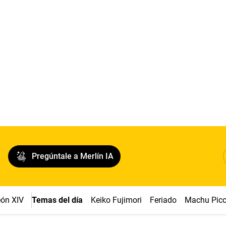
Pregúntale a Merlín IA
ón XIV
Temas del día
Keiko Fujimori
Feriado
Machu Pic