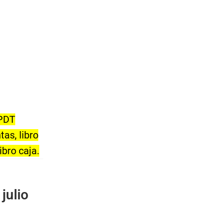
(PDT
as, libro
ibro caja.
julio