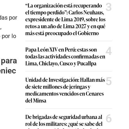
3
“La organización está recuperando
el tiempo perdido”: Carlos Neuhaus,
das por
expresidente de Lima 2019, sobre los
retos a un año de Lima 2027 y en qué
,
más está preocupado el Gobierno
 por lo
4
Papa León XIV en Perú: estas son
todas las actividades confirmadas en
 para
Lima, Chiclayo, Cusco y Pucallpa
eniec
5
Unidad de Investigación: Hallan más
de siete millones de jeringas y
medicamentos vencidos en Cenares
del Minsa
6
De brigadas de seguridad urbana al
rol de los militares: ¿qué se sabe del