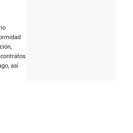
smo
formidad
ción,
 contratos
ago, así