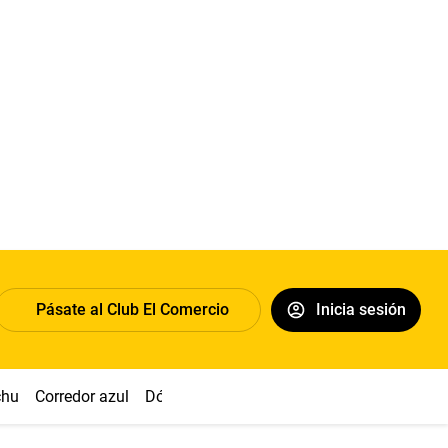
Pásate al Club El Comercio
Inicia sesión
chu
Corredor azul
Dólar
Congreso
Nasca
Acuña
Toled