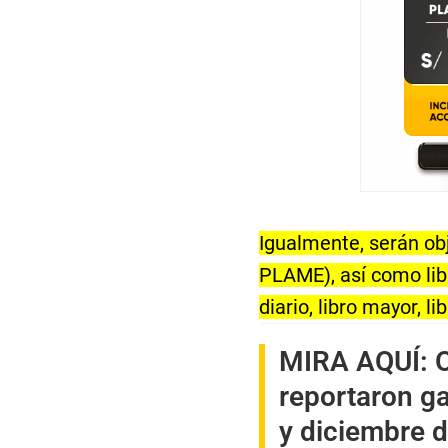
Igualmente, serán ob
PLAME), así como libr
diario, libro mayor, li
MIRA AQUÍ:
O
reportaron ga
y diciembre 