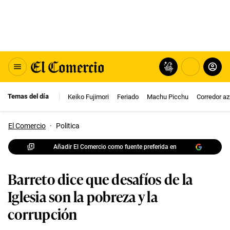
Temas del día
Keiko Fujimori
Feriado
Machu Picchu
Corredor az
El Comercio
·
Politica
Añadir El Comercio como fuente preferida en
Barreto dice que desafíos de la
Iglesia son la pobreza y la
corrupción