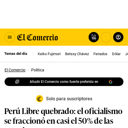
Temas del día
Keiko Fujimori
Betssy Chávez
Feriados
Dólar
J
El Comercio
·
Politica
Añadir El Comercio como fuente preferida en
Solo para suscriptores
Perú Libre quebrado: el oficialismo
se fraccionó en casi el 50% de las