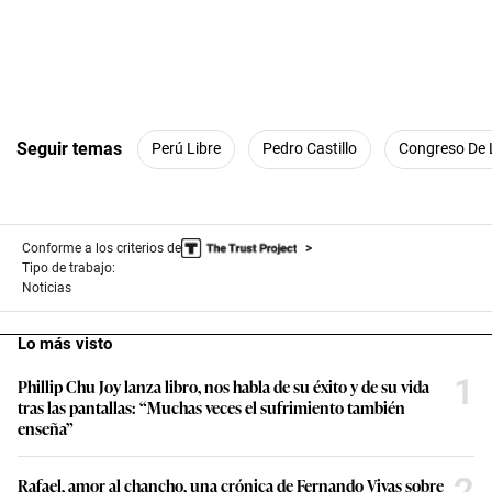
Seguir temas
Perú Libre
Pedro Castillo
Congreso De 
Conforme a los criterios de
Tipo de trabajo:
Noticias
Lo más visto
1
Phillip Chu Joy lanza libro, nos habla de su éxito y de su vida
tras las pantallas: “Muchas veces el sufrimiento también
enseña”
2
Rafael, amor al chancho, una crónica de Fernando Vivas sobre