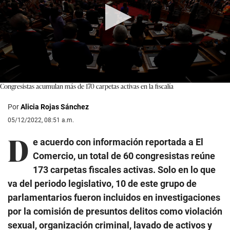
Congresistas acumulan más de 170 carpetas activas en la fiscalía
0
seconds
of
Por
Alicia Rojas Sánchez
4
minutes,
05/12/2022, 08:51 a.m.
56
D
seconds
e acuerdo con información reportada a El
Comercio, un total de 60 congresistas reúne
173 carpetas fiscales activas. Solo en lo que
va del periodo legislativo, 10 de este grupo de
parlamentarios fueron incluidos en investigaciones
por la comisión de presuntos delitos como violación
sexual, organización criminal, lavado de activos y