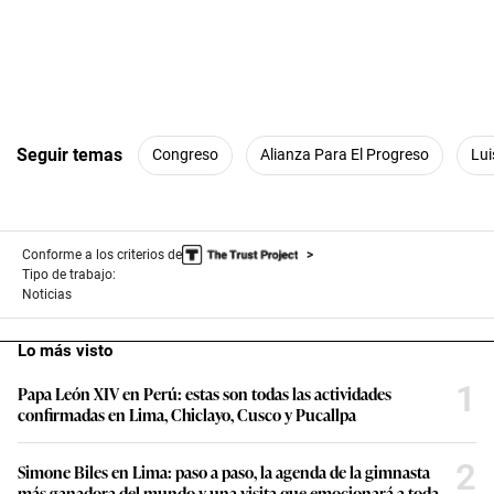
Seguir temas
Congreso
Alianza Para El Progreso
Lui
Conforme a los criterios de
Tipo de trabajo:
Noticias
Lo más visto
1
Papa León XIV en Perú: estas son todas las actividades
confirmadas en Lima, Chiclayo, Cusco y Pucallpa
2
Simone Biles en Lima: paso a paso, la agenda de la gimnasta
más ganadora del mundo y una visita que emocionará a toda