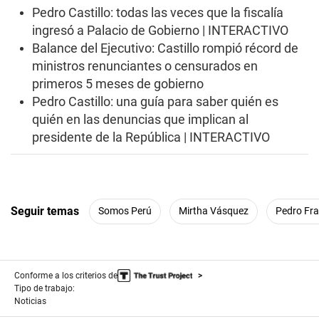
e
Pedro Castillo: todas las veces que la fiscalía
s
ingresó a Palacio de Gobierno | INTERACTIVO
,
1
Balance del Ejecutivo: Castillo rompió récord de
s
ministros renunciantes o censurados en
e
c
primeros 5 meses de gobierno
o
Pedro Castillo: una guía para saber quién es
n
d
quién en las denuncias que implican al
presidente de la República | INTERACTIVO
Seguir temas
Somos Perú
Mirtha Vásquez
Pedro Fr
Conforme a los criterios de
Tipo de trabajo:
Noticias