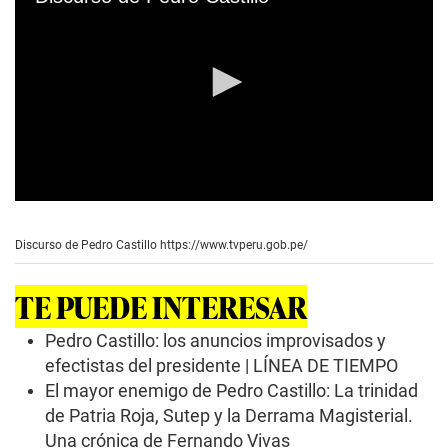
0
s
e
Discurso de Pedro Castillo
https://www.tvperu.gob.pe/
c
o
n
TE PUEDE INTERESAR
d
s
o
Pedro Castillo: los anuncios improvisados y
f
efectistas del presidente | LÍNEA DE TIEMPO
5
m
El mayor enemigo de Pedro Castillo: La trinidad
i
de Patria Roja, Sutep y la Derrama Magisterial.
n
u
Una crónica de Fernando Vivas
t