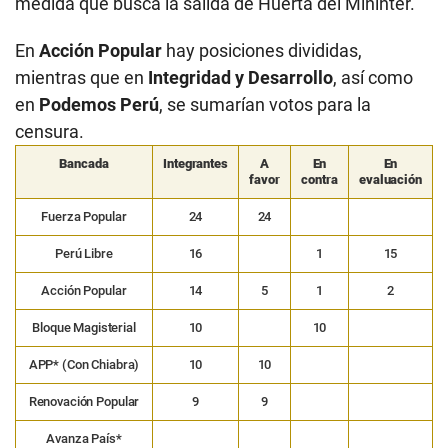
medida que busca la salida de Huerta del Mininter.
En
Acción Popular
hay posiciones divididas,
mientras que en
Integridad y Desarrollo
, así como
en
Podemos Perú
, se sumarían votos para la
censura.
Bancada
Integrantes
A
En
En
favor
contra
evaluación
Fuerza Popular
24
24
Perú Libre
16
1
15
Acción Popular
14
5
1
2
Bloque Magisterial
10
10
APP* (Con Chiabra)
10
10
Renovación Popular
9
9
Avanza País*