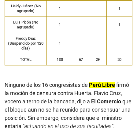
Heidy Juárez (No
1
1
agrupado)
Luis Picón (No
1
1
agrupado)
Freddy Díaz
(Suspendido por 120
1
días)
TOTAL
130
67
29
20
Ninguno de los 16 congresistas de
Perú Libre
firmó
la moción de censura contra Huerta. Flavio Cruz,
vocero alterno de la bancada, dijo a
El Comercio
que
el bloque aun no se ha reunido para consensuar una
posición. Sin embargo, considera que el ministro
estaría
“actuando en el uso de sus facultades”
.