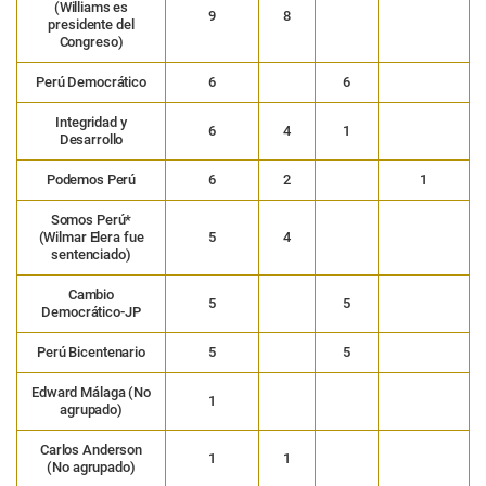
(Williams es
9
8
presidente del
Congreso)
Perú Democrático
6
6
Integridad y
6
4
1
Desarrollo
Podemos Perú
6
2
1
Somos Perú*
(Wilmar Elera fue
5
4
sentenciado)
Cambio
5
5
Democrático-JP
Perú Bicentenario
5
5
Edward Málaga (No
1
agrupado)
Carlos Anderson
1
1
(No agrupado)