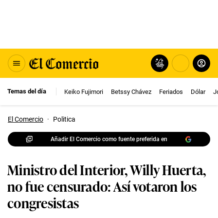
Temas del día
Keiko Fujimori
Betssy Chávez
Feriados
Dólar
J
El Comercio
·
Politica
Añadir El Comercio como fuente preferida en
Ministro del Interior, Willy Huerta,
no fue censurado: Así votaron los
congresistas