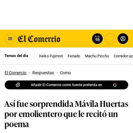
Temas del día
Keiko Fujimori
Feriado
Machu Picchu
Corredor az
El Comercio
·
Respuestas
·
Como
Añadir El Comercio como fuente preferida en
Así fue sorprendida Mávila Huertas
por emolientero que le recitó un
poema