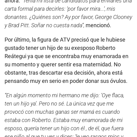
ahora.
“Tenía mi lista de candidatos para enviarles una
carta formal para decirles: ‘por favor mira...’, mis
donantes. ¿Quiénes son? Ay por favor, George Clooney
y Brad Pitt. Soñar no cuesta nada”,
mencionó.
Por último, la figura de ATV precisó que le hubiese
gustado tener un hijo de su exesposo Roberto
Reátegui ya que se encontraba muy enamorada en
su momento y querer sentir esa maternidad. No
obstante, tras descartar esa decisión, ahora está
pensando muy en serio en poder donar sus óvulos.
“En algún momento mi hermano me dijo: ‘Oye flaca,
ten un hijo ya’. Pero no sé. La única vez que me
provocó con muchas ganas ser mamá es cuando
estaba con Roberto. Estaba muy enamorada de mi
esposo, quería tener un hijo con él , de él, que fuera
ese niño al que tu ves y dices: ‘le veo rasgos míos y