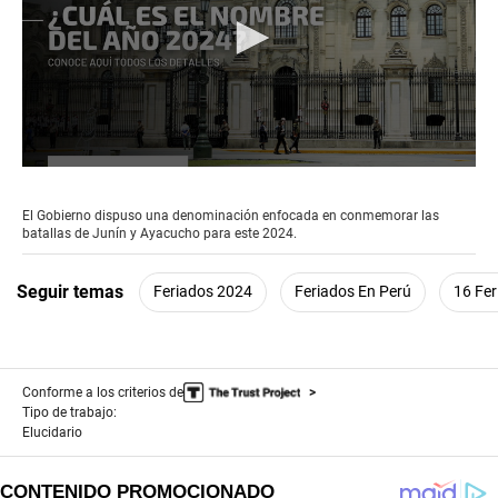
0
seconds
of
El Gobierno dispuso una denominación enfocada en conmemorar las
2
batallas de Junín y Ayacucho para este 2024.
minutes,
15
seconds
Seguir temas
Feriados 2024
Feriados En Perú
16 Fer
Conforme a los criterios de
Tipo de trabajo:
Elucidario