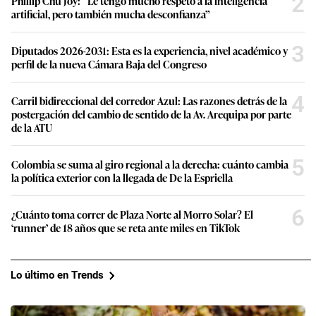
2
Phillip Chu Joy: “Le tengo mucho respeto a la inteligencia
artificial, pero también mucha desconfianza”
3
Diputados 2026-2031: Esta es la experiencia, nivel académico y
perfil de la nueva Cámara Baja del Congreso
4
Carril bidireccional del corredor Azul: Las razones detrás de la
postergación del cambio de sentido de la Av. Arequipa por parte
de la ATU
5
Colombia se suma al giro regional a la derecha: cuánto cambia
la política exterior con la llegada de De la Espriella
6
¿Cuánto toma correr de Plaza Norte al Morro Solar? El
‘runner’ de 18 años que se reta ante miles en TikTok
Lo último en Trends