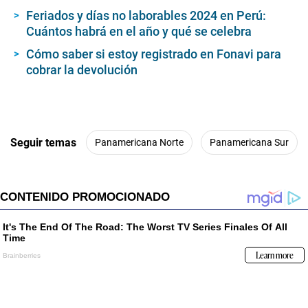
,
Feriados y días no laborables 2024 en Perú:
1
0
Cuántos habrá en el año y qué se celebra
s
e
Cómo saber si estoy registrado en Fonavi para
c
cobrar la devolución
o
n
d
s
Seguir temas
Panamericana Norte
Panamericana Sur