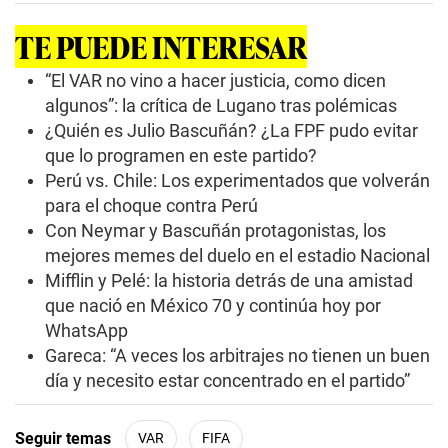
n
d
TE PUEDE INTERESAR
s
o
f
“El VAR no vino a hacer justicia, como dicen
3
algunos”: la crítica de Lugano tras polémicas
m
i
¿Quién es Julio Bascuñán? ¿La FPF pudo evitar
n
que lo programen en este partido?
u
t
Perú vs. Chile: Los experimentados que volverán
e
s
para el choque contra Perú
,
Con Neymar y Bascuñán protagonistas, los
2
3
mejores memes del duelo en el estadio Nacional
s
Mifflin y Pelé: la historia detrás de una amistad
e
c
que nació en México 70 y continúa hoy por
o
WhatsApp
n
d
Gareca: “A veces los arbitrajes no tienen un buen
s
día y necesito estar concentrado en el partido”
Seguir temas
VAR
FIFA