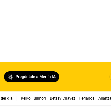
Pregúntale a Merlín IA
del día
Keiko Fujimori
Betssy Chávez
Feriados
Alianz