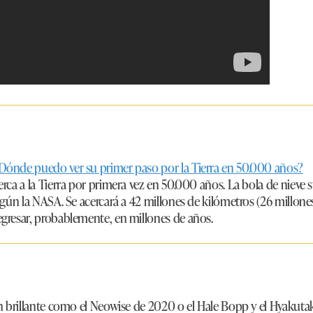
ónde puedo ver su primer paso por la Tierra en 50.000 años?
rca a la Tierra por primera vez en 50.000 años. La bola de nieve 
gún la NASA. Se acercará a 42 millones de kilómetros (26 millones 
gresar, probablemente, en millones de años.
n brillante como el Neowise de 2020 o el Hale Bopp y el Hyakuta