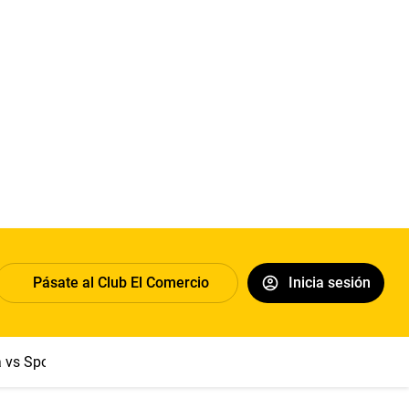
Pásate al Club El Comercio
Inicia sesión
a vs Sport Boys
Jorge Messi
Dólar
Papa León XIV
Congre