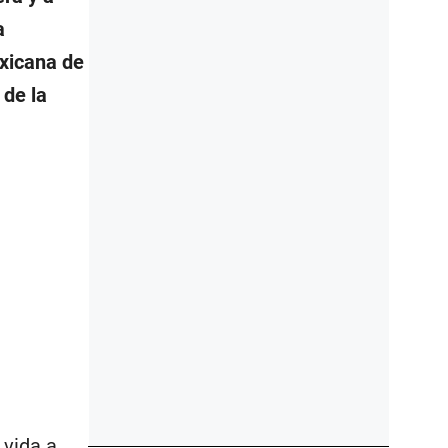
a
exicana de
 de la
 vida a