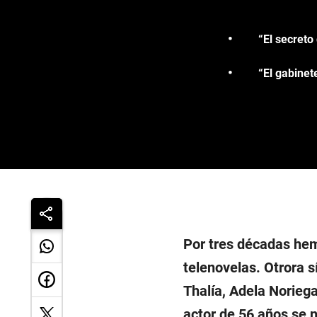
“El secreto
“El gabinet
Por tres décadas he
telenovelas. Otrora 
Thalía, Adela Noriega
actor de 56 años se n