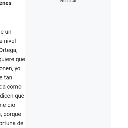
ienes
le un
a nivel
Ortega,
quiere que
onen, yo
e tan
e da como
 dicen que
me dio
, porque
fortuna de