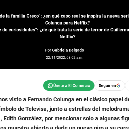
 de la familia Greco”: ¿en qué caso real se inspira la nueva se
Colunga para Netflix?
e de curiosidades”: ¿de qué trata la serie de terror de Guillerm
Netflix?
Por
Gabriela Delgado
22/11/2022, 08:02 a.m.
Seguir en
mos visto a
Fernando Colunga
en el clásico papel d
símbolo de Televisa, junto a estrellas del melodra
, Edith González, por mencionar solo a algunas figu
os muestra abierto a darle un nuevo giro a su carr