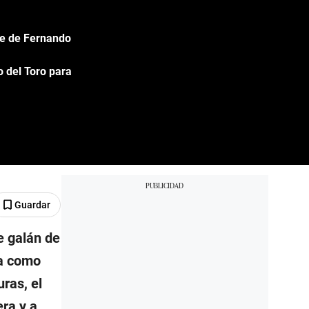
rie de Fernando
o del Toro para
Guardar
e galán de
ma como
ras, el
era y a