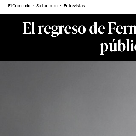
El Comercio
·
Saltar Intro
·
Entrevistas
El regreso de Fe
públi