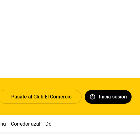
Pásate al Club El Comercio
Inicia sesión
chu
Corredor azul
Dólar
Congreso
Nasca
Acuña
Toled