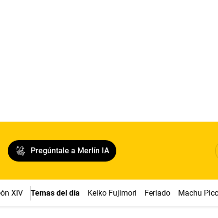
Pregúntale a Merlín IA
ón XIV
Temas del día
Keiko Fujimori
Feriado
Machu Pic