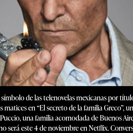
 símbolo de las telenovelas mexicanas por títul
 matices en “El secreto de la familia Greco”, un
n Puccio, una familia acomodada de Buenos Aire
eno será este 4 de noviembre en Netflix. Conver