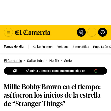
Temas del día
Keiko Fujimori
Feriados
Simon Biles
Papa León X
El Comercio
·
Saltar Intro
·
Netflix
·
Series
Añadir El Comercio como fuente preferida en
Millie Bobby Brown en el tiempo:
así fueron los inicios de la estrella
de “Stranger Things″