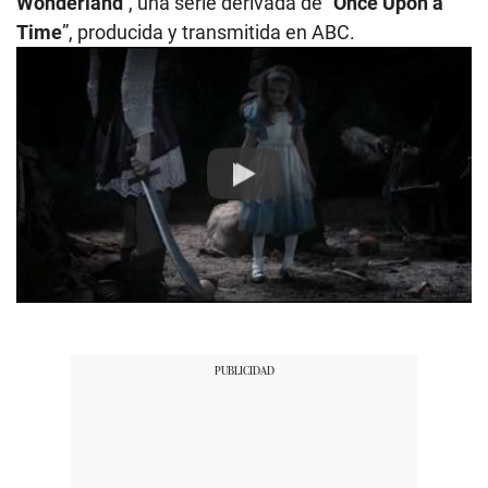
Wonderland
”
, una serie derivada de “
Once Upon a
Time
”, producida y transmitida en ABC.
Play